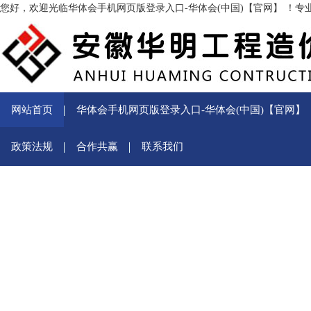
您好，欢迎光临华体会手机网页版登录入口-华体会(中国)【官网】 ！
网站首页
华体会手机网页版登录入口-华体会(中国)【官网】
政策法规
合作共赢
联系我们